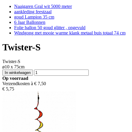
Naaigaren Gral wit 5000 meter
aankleding feestzaal
goud Lampion 35 cm
6 Jaar Ballonnen
Folie ballon 50 goud glitter , ongevuld
Windgong met mooie warme klank metaal buis totaal 74 cm
Twister-S
Twister-S
ø10 x 75cm
Op voorraad
Verzendkosten à €
7,50
€
5,75