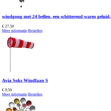
windgong met 24 bellen, een schitterend warm geluid,
€
27,50
Meer informatie
Bestellen
Avia Soks Windfaan S
€
9,50
Meer informatie
Bestellen