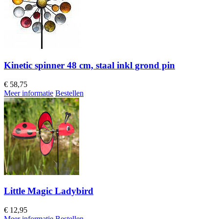
Kinetic spinner 48 cm, staal inkl grond pin
€
58,75
Meer informatie
Bestellen
Little Magic Ladybird
€
12,95
Meer informatie
Bestellen